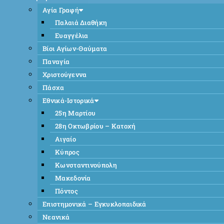
Αγία Γραφή
Παλαιά Διαθήκη
Ευαγγέλια
Βίοι Αγίων-Θαύματα
Παναγία
Χριστούγεννα
Πάσχα
Εθνικά-Ιστορικά
25η Μαρτίου
28η Οκτωβρίου – Κατοχή
Αιγαίο
Κύπρος
Κωνσταντινούπολη
Μακεδονία
Πόντος
Επιστημονικά – Εγκυκλοπαιδικά
Νεανικά