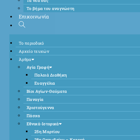
Τα νέα σας
Το βήμα του αναγνώστη
Επικοινωνία
Το περιοδικό
Αρχείο τευχών
Άρθρα
Αγία Γραφή
Παλαιά Διαθήκη
Ευαγγέλια
Βίοι Αγίων-Θαύματα
Παναγία
Χριστούγεννα
Πάσχα
Εθνικά-Ιστορικά
25η Μαρτίου
28η Οκτωβρίου – Κατοχή