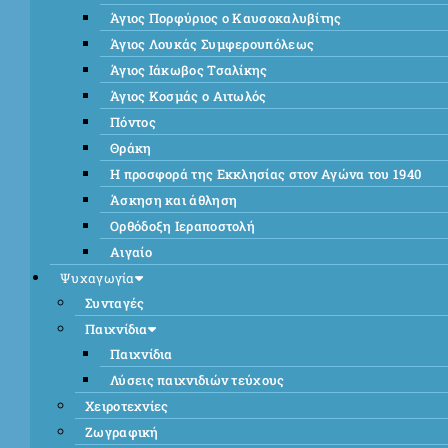
Άγιος Πορφύριος ο Καυσοκαλυβίτης
Άγιος Λουκάς Συμφερουπόλεως
Άγιος Ιάκωβος Τσαλίκης
Άγιος Κοσμάς ο Αιτωλός
Πόντος
Θράκη
Η προσφορά της Εκκλησίας στον Αγώνα του 1940
Άσκηση και άθληση
Ορθόδοξη Ιεραποστολή
Αιγαίο
Ψυχαγωγία
Συνταγές
Παιχνίδια
Παιχνίδια
Λύσεις παιχνιδιών τεύχους
Χειροτεχνίες
Ζωγραφική