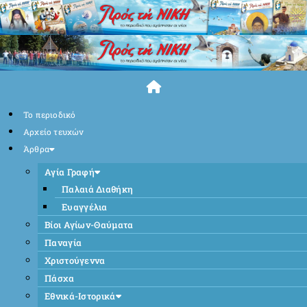
Skip
to
content
Το περιοδικό
Αρχείο τευχών
Άρθρα
Αγία Γραφή
Παλαιά Διαθήκη
Ευαγγέλια
Βίοι Αγίων-Θαύματα
Παναγία
Χριστούγεννα
Πάσχα
Εθνικά-Ιστορικά