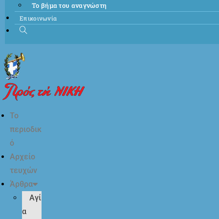
Το βήμα του αναγνώστη
Επικοινωνία
Το
περιοδικ
ό
Αρχείο
τευχών
Άρθρα
Αγί
α