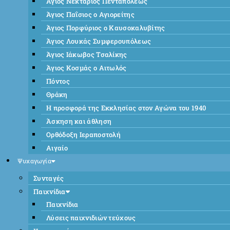
Άγιος Νεκτάριος Πενταπόλεως
Άγιος Παΐσιος ο Αγιορείτης
Άγιος Πορφύριος ο Καυσοκαλυβίτης
Άγιος Λουκάς Συμφερουπόλεως
Άγιος Ιάκωβος Τσαλίκης
Άγιος Κοσμάς ο Αιτωλός
Πόντος
Θράκη
Η προσφορά της Εκκλησίας στον Αγώνα του 1940
Άσκηση και άθληση
Ορθόδοξη Ιεραποστολή
Αιγαίο
Ψυχαγωγία
Συνταγές
Παιχνίδια
Παιχνίδια
Λύσεις παιχνιδιών τεύχους