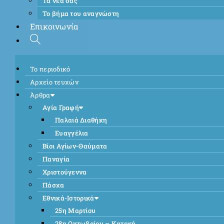
Τα νέα σας
Το βήμα του αναγνώστη
Επικοινωνία
Το περιοδικό
Αρχείο τευχών
Άρθρα
Αγία Γραφή
Παλαιά Διαθήκη
Ευαγγέλια
Βίοι Αγίων-Θαύματα
Παναγία
Χριστούγεννα
Πάσχα
Εθνικά-Ιστορικά
25η Μαρτίου
28η Οκτωβρίου – Κατοχή