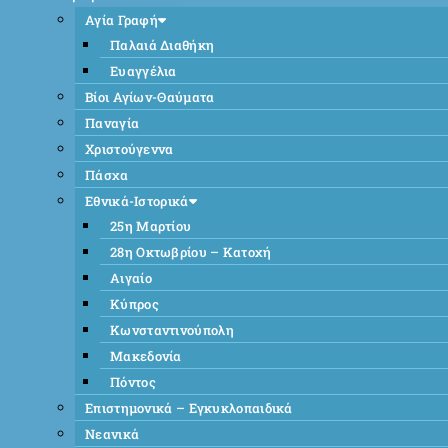
Αγία Γραφή
Παλαιά Διαθήκη
Ευαγγέλια
Βίοι Αγίων-Θαύματα
Παναγία
Χριστούγεννα
Πάσχα
Εθνικά-Ιστορικά
25η Μαρτίου
28η Οκτωβρίου – Κατοχή
Αιγαίο
Κύπρος
Κωνσταντινούπολη
Μακεδονία
Πόντος
Επιστημονικά – Εγκυκλοπαιδικά
Νεανικά