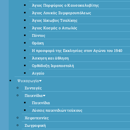
Άγιος Πορφύριος ο Καυσοκαλυβίτης
Άγιος Λουκάς Συμφερουπόλεως
Άγιος Ιάκωβος Τσαλίκης
Άγιος Κοσμάς ο Αιτωλός
Πόντος
Θράκη
Η προσφορά της Εκκλησίας στον Αγώνα του 1940
Άσκηση και άθληση
Ορθόδοξη Ιεραποστολή
Αιγαίο
Ψυχαγωγία
Συνταγές
Παιχνίδια
Παιχνίδια
Λύσεις παιχνιδιών τεύχους
Χειροτεχνίες
Ζωγραφική