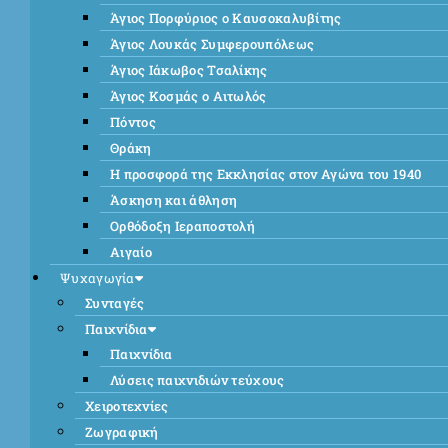
Άγιος Πορφύριος ο Καυσοκαλυβίτης
Άγιος Λουκάς Συμφερουπόλεως
Άγιος Ιάκωβος Τσαλίκης
Άγιος Κοσμάς ο Αιτωλός
Πόντος
Θράκη
Η προσφορά της Εκκλησίας στον Αγώνα του 1940
Άσκηση και άθληση
Ορθόδοξη Ιεραποστολή
Αιγαίο
Ψυχαγωγία
Συνταγές
Παιχνίδια
Παιχνίδια
Λύσεις παιχνιδιών τεύχους
Χειροτεχνίες
Ζωγραφική