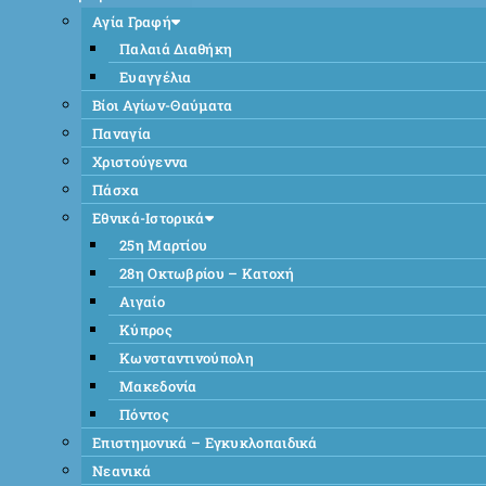
Αγία Γραφή
Παλαιά Διαθήκη
Ευαγγέλια
Βίοι Αγίων-Θαύματα
Παναγία
Χριστούγεννα
Πάσχα
Εθνικά-Ιστορικά
25η Μαρτίου
28η Οκτωβρίου – Κατοχή
Αιγαίο
Κύπρος
Κωνσταντινούπολη
Μακεδονία
Πόντος
Επιστημονικά – Εγκυκλοπαιδικά
Νεανικά