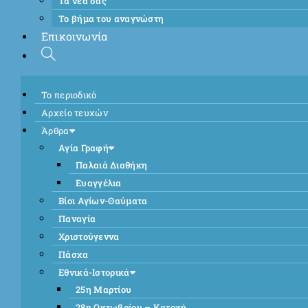
Τα νέα σας
Το βήμα του αναγνώστη
Επικοινωνία
Το περιοδικό
Αρχείο τευχών
Άρθρα
Αγία Γραφή
Παλαιά Διαθήκη
Ευαγγέλια
Βίοι Αγίων-Θαύματα
Παναγία
Χριστούγεννα
Πάσχα
Εθνικά-Ιστορικά
25η Μαρτίου
28η Οκτωβρίου – Κατοχή