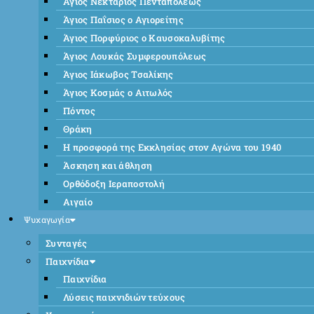
Άγιος Νεκτάριος Πενταπόλεως
Άγιος Παΐσιος ο Αγιορείτης
Άγιος Πορφύριος ο Καυσοκαλυβίτης
Άγιος Λουκάς Συμφερουπόλεως
Άγιος Ιάκωβος Τσαλίκης
Άγιος Κοσμάς ο Αιτωλός
Πόντος
Θράκη
Η προσφορά της Εκκλησίας στον Αγώνα του 1940
Άσκηση και άθληση
Ορθόδοξη Ιεραποστολή
Αιγαίο
Ψυχαγωγία
Συνταγές
Παιχνίδια
Παιχνίδια
Λύσεις παιχνιδιών τεύχους