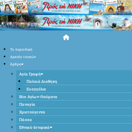
Skip
to
content
Το περιοδικό
Αρχείο τευχών
Άρθρα
Αγία Γραφή
Παλαιά Διαθήκη
Ευαγγέλια
Βίοι Αγίων-Θαύματα
Παναγία
Χριστούγεννα
Πάσχα
Εθνικά-Ιστορικά