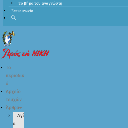
Το βήμα του αναγνώστη
Επικοινωνία
Το
περιοδικ
ό
Αρχείο
τευχών
Άρθρα
Αγί
α